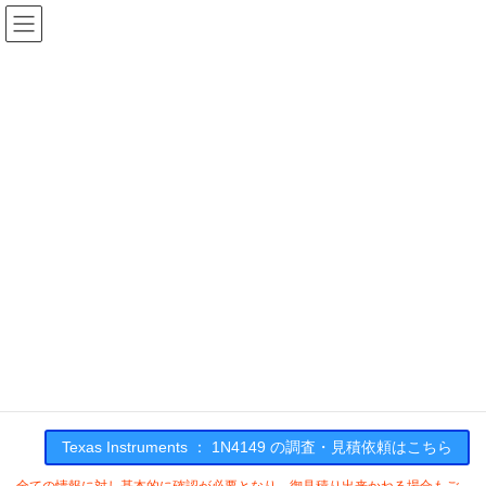
コ
ナ
ン
ビ
テ
ゲ
ン
ー
在庫検索
ツ
シ
へ
ョ
ス
ン
1N4149の在庫情報
キ
に
ッ
移
プ
動
HOME
メーカー一覧
TI
1N4149
Texas Instruments : 1N4149
Texas Instruments ： 1N4149 の調査・見積依頼はこちら