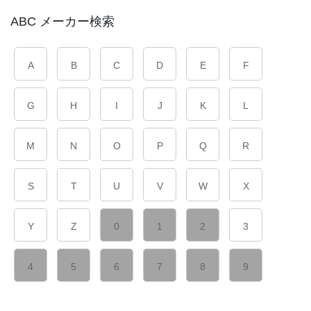
ABC メーカー検索
A
B
C
D
E
F
G
H
I
J
K
L
M
N
O
P
Q
R
S
T
U
V
W
X
Y
Z
0
1
2
3
4
5
6
7
8
9