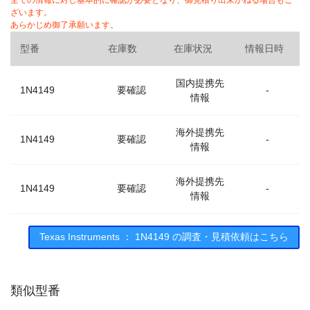
全ての情報に対し基本的に確認が必要となり、御見積り出来かねる場合もご
ざいます。
あらかじめ御了承願います。
型番
在庫数
在庫状況
情報日時
国内提携先
1N4149
要確認
-
情報
海外提携先
1N4149
要確認
-
情報
海外提携先
1N4149
要確認
-
情報
Texas Instruments ： 1N4149 の調査・見積依頼はこちら
類似型番