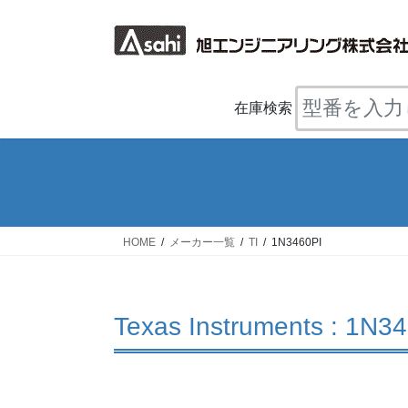
コ
ナ
ン
ビ
テ
ゲ
ン
ー
ツ
シ
在庫検索
へ
ョ
ス
ン
キ
に
ッ
移
プ
動
HOME
メーカー一覧
TI
1N3460PI
Texas Instruments : 1N3