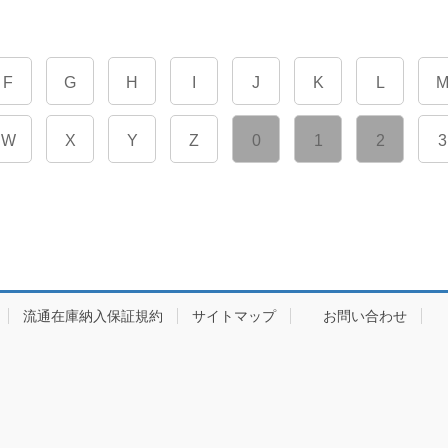
F
G
H
I
J
K
L
W
X
Y
Z
0
1
2
3
流通在庫納入保証規約
サイトマップ
お問い合わせ