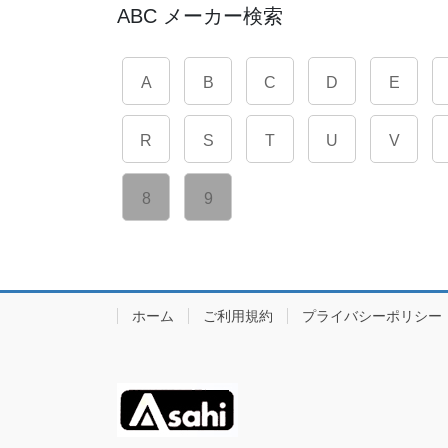
ABC メーカー検索
A
B
C
D
E
R
S
T
U
V
8
9
ホーム
ご利用規約
プライバシーポリシー