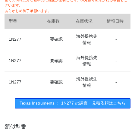
全ての情報に対し基本的に確認が必要となり、御見積り出来かねる場合もご
ざいます。
あらかじめ御了承願います。
型番
在庫数
在庫状況
情報日時
海外提携先
1N277
要確認
-
情報
海外提携先
1N277
要確認
-
情報
海外提携先
1N277
要確認
-
情報
海外提携先
Texas Instruments ： 1N277 の調査・見積依頼はこちら
1N277
要確認
-
情報
類似型番