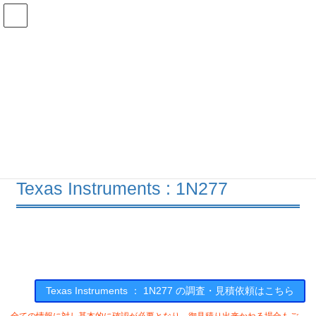
コ
ナ
ン
ビ
テ
ゲ
ン
ー
在庫検索
ツ
シ
へ
ョ
ス
ン
1N277の在庫情報
キ
に
ッ
移
プ
動
HOME
メーカー一覧
TI
1N277
Texas Instruments : 1N277
Texas Instruments ： 1N277 の調査・見積依頼はこちら