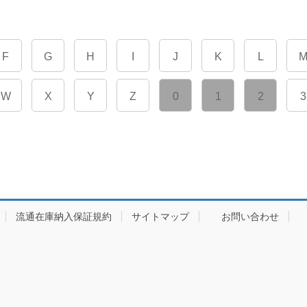
F
G
H
I
J
K
L
W
X
Y
Z
0
1
2
3
流通在庫納入保証規約
サイトマップ
お問い合わせ