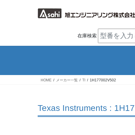
コ
ナ
ン
ビ
テ
ゲ
ン
ー
ツ
シ
在庫検索
へ
ョ
ス
ン
キ
に
ッ
移
プ
動
HOME
メーカー一覧
TI
1H177002V502
Texas Instruments : 1H1