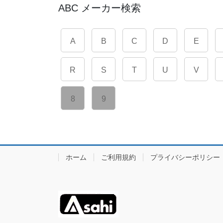
ABC メーカー検索
A
B
C
D
E
R
S
T
U
V
8
9
ホーム
ご利用規約
プライバシーポリシー