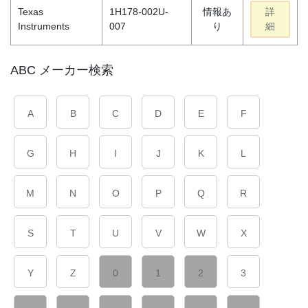
Texas
1H178-002U-
情報あ
詳
Instruments
007
り
細
ABC メーカー検索
A
B
C
D
E
F
G
H
I
J
K
L
M
N
O
P
Q
R
S
T
U
V
W
X
Y
Z
0
1
2
3