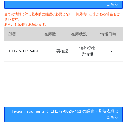
こちら
全ての情報に対し基本的に確認が必要となり、御見積り出来かねる場合もご
ざいます。
あらかじめ御了承願います。
型番
在庫数
在庫状況
情報日時
海外提携
1H177-002V-461
要確認
-
先情報
Texas Instruments ： 1H177-002V-461 の調査・見積依頼は
こちら