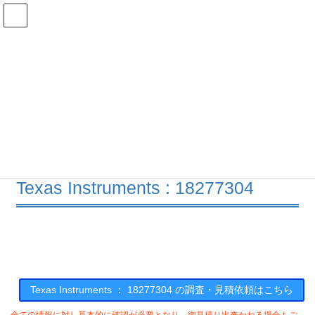
コ
ナ
ン
ビ
テ
ゲ
ン
ー
在庫検索
ツ
シ
へ
ョ
ス
ン
18277304の在庫情報
キ
に
ッ
移
プ
動
HOME
メーカー一覧
TI
18277304
Texas Instruments : 18277304
Texas Instruments ： 18277304 の調査・見積依頼はこちら