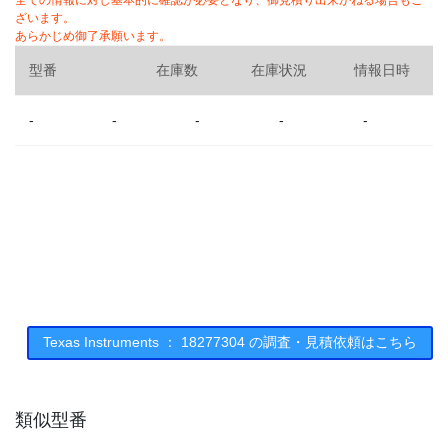
全ての情報に対し基本的に確認が必要となり、御見積り出来かねる場合もご
ざいます。
あらかじめ御了承願います。
型番
在庫数
在庫状況
情報日時
-
-
-
-
-
Texas Instruments ： 18277304 の調査・見積依頼はこちら
類似型番