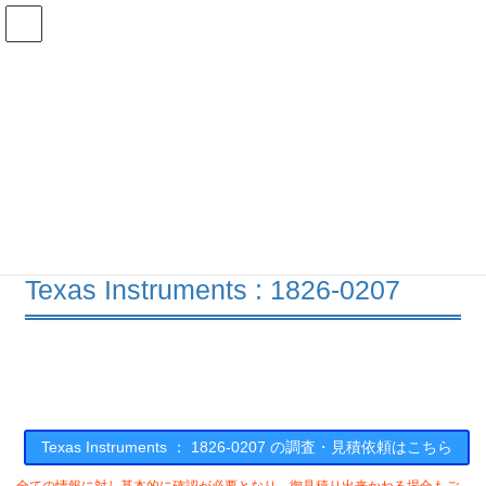
コ
ナ
ン
ビ
テ
ゲ
ン
ー
在庫検索
ツ
シ
へ
ョ
ス
ン
1826-0207の在庫情報
キ
に
ッ
移
プ
動
HOME
メーカー一覧
TI
18260207
Texas Instruments : 1826-0207
Texas Instruments ： 1826-0207 の調査・見積依頼はこちら