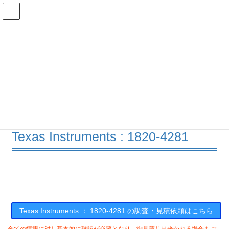
コ
ナ
ン
ビ
テ
ゲ
ン
ー
在庫検索
ツ
シ
へ
ョ
ス
ン
1820-4281の在庫情報
キ
に
ッ
移
プ
動
HOME
メーカー一覧
TI
18204281
Texas Instruments : 1820-4281
Texas Instruments ： 1820-4281 の調査・見積依頼はこちら