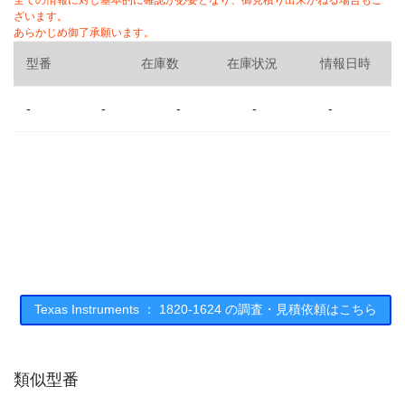
全ての情報に対し基本的に確認が必要となり、御見積り出来かねる場合もご
ざいます。
あらかじめ御了承願います。
型番
在庫数
在庫状況
情報日時
-
-
-
-
-
Texas Instruments ： 1820-1624 の調査・見積依頼はこちら
類似型番