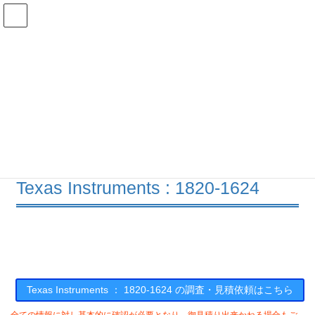
コ
ナ
ン
ビ
テ
ゲ
ン
ー
在庫検索
ツ
シ
へ
ョ
ス
ン
1820-1624の在庫情報
キ
に
ッ
移
プ
動
HOME
メーカー一覧
TI
18201624
Texas Instruments : 1820-1624
Texas Instruments ： 1820-1624 の調査・見積依頼はこちら