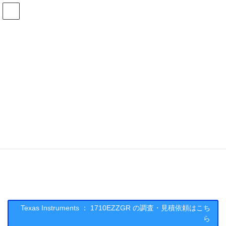
コ
ナ
ン
ビ
テ
ゲ
ン
ー
在庫検索
ツ
シ
へ
ョ
ス
ン
1710EZZGRの在庫情報
キ
に
ッ
移
プ
動
HOME
メーカー一覧
TI
1710EZZGR
Texas Instruments : 1710EZZGR
Texas Instruments ： 1710EZZGR の調査・見積依頼はこち
ら