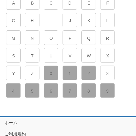
A
B
C
D
E
F
G
H
I
J
K
L
M
N
O
P
Q
R
S
T
U
V
W
X
Y
Z
0
1
2
3
4
5
6
7
8
9
ホーム
ご利用規約