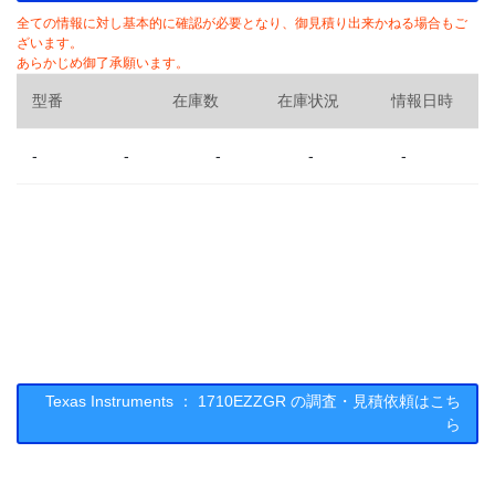
全ての情報に対し基本的に確認が必要となり、御見積り出来かねる場合もご
ざいます。
あらかじめ御了承願います。
型番
在庫数
在庫状況
情報日時
-
-
-
-
-
Texas Instruments ： 1710EZZGR の調査・見積依頼はこち
ら