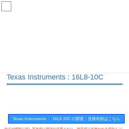
コ
ナ
ン
ビ
テ
ゲ
ン
ー
在庫検索
ツ
シ
へ
ョ
ス
ン
16L8-10Cの在庫情報
キ
に
ッ
移
プ
動
HOME
メーカー一覧
TI
16L810C
Texas Instruments : 16L8-10C
Texas Instruments ： 16L8-10C の調査・見積依頼はこちら