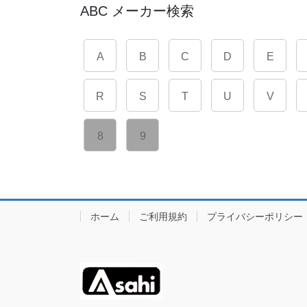
ABC メーカー検索
A
B
C
D
E
R
S
T
U
V
8
9
ホーム
ご利用規約
プライバシーポリシー