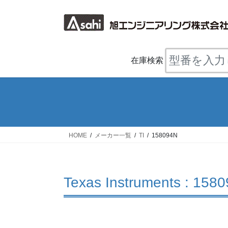
コ
ナ
ン
ビ
テ
ゲ
ン
ー
ツ
シ
在庫検索
へ
ョ
ス
ン
キ
に
ッ
移
プ
動
HOME
メーカー一覧
TI
158094N
Texas Instruments : 158