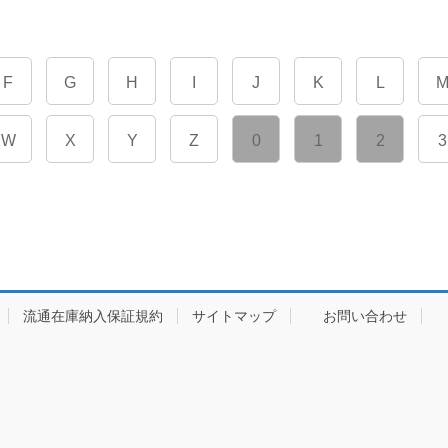
F
G
H
I
J
K
L
W
X
Y
Z
0
1
2
3
流通在庫納入保証規約
サイトマップ
お問い合わせ