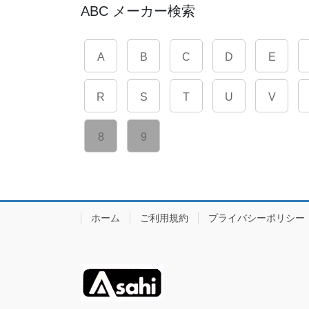
ABC メーカー検索
A
B
C
D
E
R
S
T
U
V
8
9
ホーム
ご利用規約
プライバシーポリシー