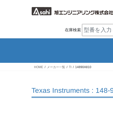
コ
ナ
ン
ビ
テ
ゲ
ン
ー
ツ
シ
在庫検索
へ
ョ
ス
ン
キ
に
ッ
移
プ
動
HOME
メーカー一覧
TI
14890A810
Texas Instruments : 148