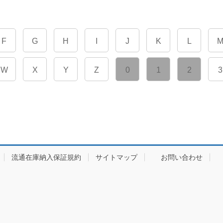
F
G
H
I
J
K
L
W
X
Y
Z
0
1
2
3
流通在庫納入保証規約
サイトマップ
お問い合わせ