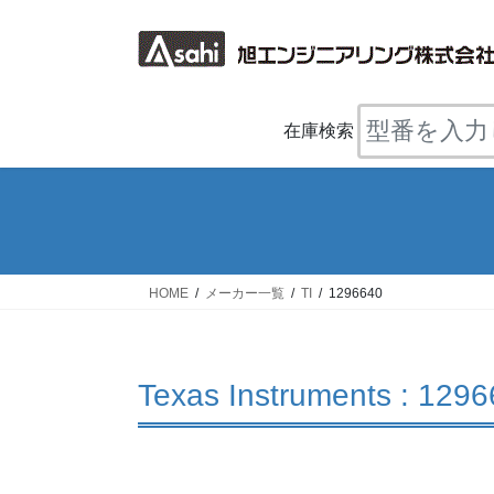
コ
ナ
ン
ビ
テ
ゲ
ン
ー
ツ
シ
在庫検索
へ
ョ
ス
ン
キ
に
ッ
移
プ
動
HOME
メーカー一覧
TI
1296640
Texas Instruments : 129