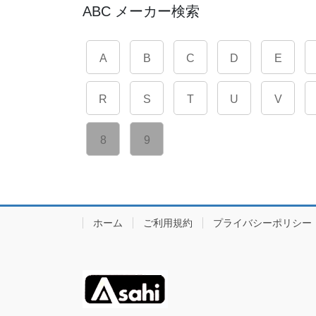
ABC メーカー検索
A
B
C
D
E
R
S
T
U
V
8
9
ホーム
ご利用規約
プライバシーポリシー