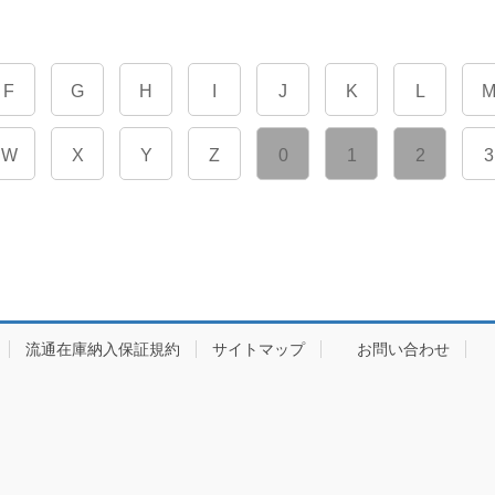
F
G
H
I
J
K
L
W
X
Y
Z
0
1
2
3
流通在庫納入保証規約
サイトマップ
お問い合わせ