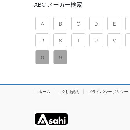
ABC メーカー検索
A
B
C
D
E
R
S
T
U
V
8
9
ホーム
ご利用規約
プライバシーポリシー