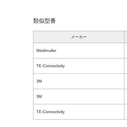
類似型番
メーカー
Weidmuller
TE-Connectivity
3M
3M
TE-Connectivity