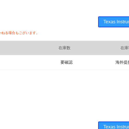
Texas In
かねる場合もございます。
在庫数
在庫
要確認
海外提
Texas In