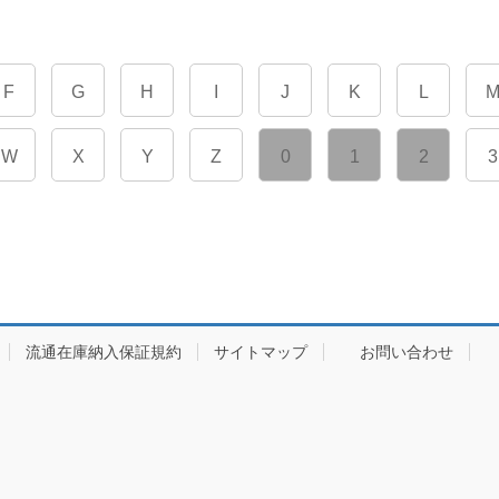
F
G
H
I
J
K
L
W
X
Y
Z
0
1
2
3
流通在庫納入保証規約
サイトマップ
お問い合わせ