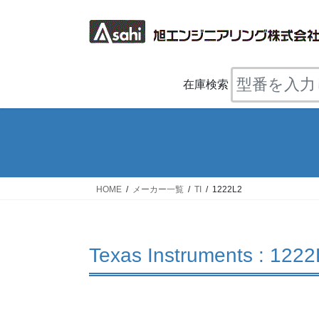
コ
ナ
ン
ビ
テ
ゲ
ン
ー
ツ
シ
在庫検索
へ
ョ
ス
ン
キ
に
ッ
移
プ
動
HOME
メーカー一覧
TI
1222L2
Texas Instruments : 122