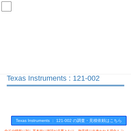
コ
ナ
ン
ビ
テ
ゲ
ン
ー
在庫検索
ツ
シ
へ
ョ
ス
ン
121-002の在庫情報
キ
に
ッ
移
プ
動
HOME
メーカー一覧
TI
121002
Texas Instruments : 121-002
Texas Instruments ： 121-002 の調査・見積依頼はこちら