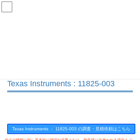
コ
ナ
ン
ビ
テ
ゲ
ン
ー
在庫検索
ツ
シ
へ
ョ
ス
ン
11825-003の在庫情報
キ
に
ッ
移
プ
動
HOME
メーカー一覧
TI
11825003
Texas Instruments : 11825-003
Texas Instruments ： 11825-003 の調査・見積依頼はこちら