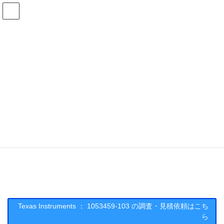
コ
ナ
ン
ビ
テ
ゲ
ン
ー
在庫検索
ツ
シ
へ
ョ
ス
ン
1053459-103の在庫情報
キ
に
ッ
移
プ
動
HOME
メーカー一覧
TI
1053459103
Texas Instruments : 1053459-103
Texas Instruments ： 1053459-103 の調査・見積依頼はこち
ら