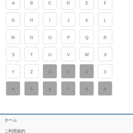
A
B
C
D
E
F
G
H
I
J
K
L
M
N
O
P
Q
R
S
T
U
V
W
X
Y
Z
0
1
2
3
4
5
6
7
8
9
ホーム
ご利用規約