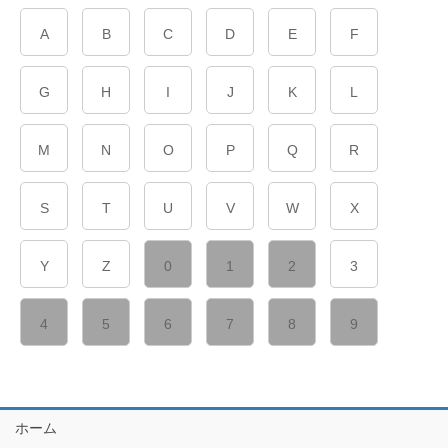
A
B
C
D
E
F
G
H
I
J
K
L
M
N
O
P
Q
R
S
T
U
V
W
X
Y
Z
0
1
2
3
4
5
6
7
8
9
ホーム