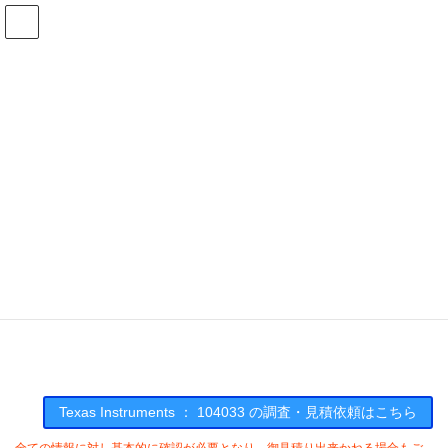
コ
ナ
ン
ビ
テ
ゲ
ン
ー
在庫検索
ツ
シ
へ
ョ
ス
ン
104033の在庫情報
キ
に
ッ
移
プ
動
HOME
メーカー一覧
TI
104033
Texas Instruments : 104033
Texas Instruments ： 104033 の調査・見積依頼はこちら