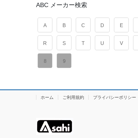
ABC メーカー検索
A
B
C
D
E
R
S
T
U
V
8
9
ホーム
ご利用規約
プライバシーポリシー