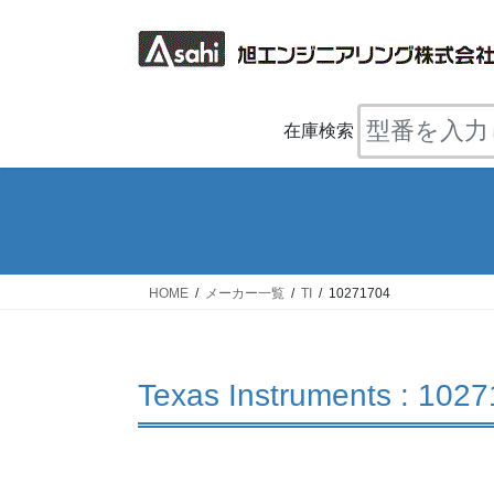
コ
ナ
ン
ビ
テ
ゲ
ン
ー
ツ
シ
在庫検索
へ
ョ
ス
ン
キ
に
ッ
移
プ
動
HOME
メーカー一覧
TI
10271704
Texas Instruments : 102