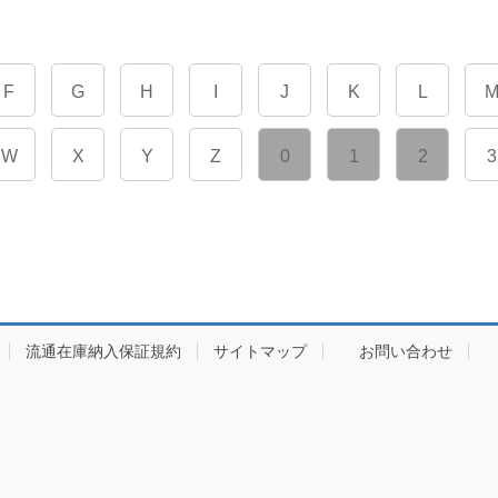
F
G
H
I
J
K
L
W
X
Y
Z
0
1
2
3
流通在庫納入保証規約
サイトマップ
お問い合わせ