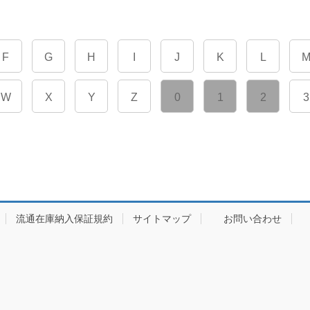
F
G
H
I
J
K
L
W
X
Y
Z
0
1
2
3
流通在庫納入保証規約
サイトマップ
お問い合わせ