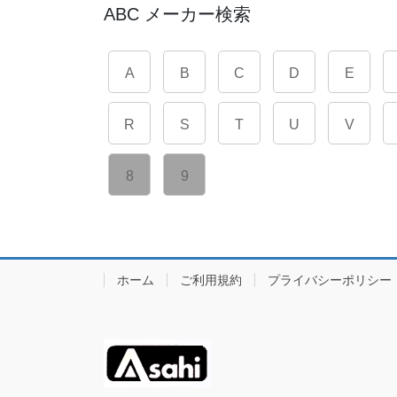
ABC メーカー検索
A
B
C
D
E
R
S
T
U
V
8
9
ホーム
ご利用規約
プライバシーポリシー