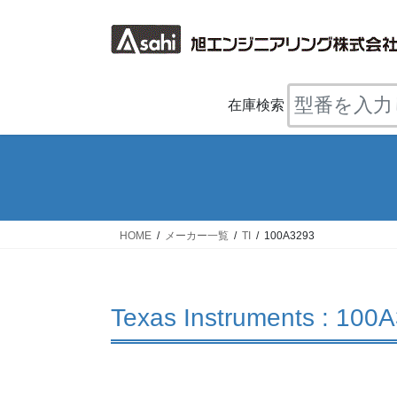
コ
ナ
ン
ビ
テ
ゲ
ン
ー
ツ
シ
在庫検索
へ
ョ
ス
ン
キ
に
ッ
移
プ
動
HOME
メーカー一覧
TI
100A3293
Texas Instruments : 100