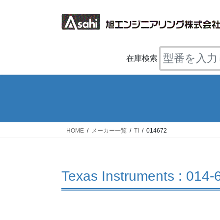
コ
ナ
ン
ビ
テ
ゲ
ン
ー
ツ
シ
在庫検索
へ
ョ
ス
ン
キ
に
ッ
移
プ
動
HOME
メーカー一覧
TI
014672
Texas Instruments : 014-