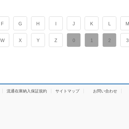
F
G
H
I
J
K
L
W
X
Y
Z
0
1
2
3
流通在庫納入保証規約
サイトマップ
お問い合わせ