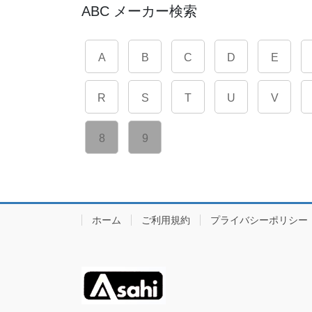
ABC メーカー検索
A
B
C
D
E
R
S
T
U
V
8
9
ホーム
ご利用規約
プライバシーポリシー