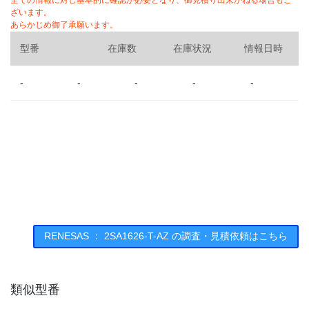
全ての情報に対し基本的に確認が必要となり、御見積り出来かねる場合もご
ざいます。
あらかじめ御了承願います。
型番
在庫数
在庫状況
情報日時
-
-
-
-
-
RENESAS ： 2SA1626-T-AZ の調査・見積依頼はこちら
類似型番