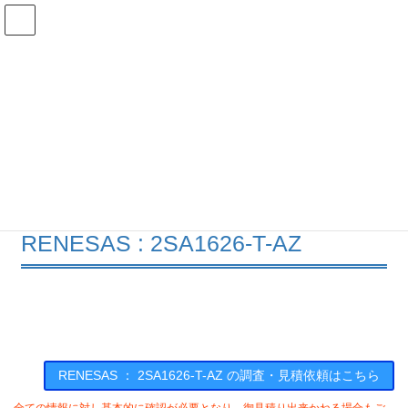
コ
ナ
ン
ビ
テ
ゲ
ン
ー
在庫検索
ツ
シ
へ
ョ
ス
ン
2SA1626-T-AZの在庫情報
キ
に
ッ
移
プ
動
HOME
メーカー一覧
RENESAS
2SA1626TAZ
RENESAS : 2SA1626-T-AZ
RENESAS ： 2SA1626-T-AZ の調査・見積依頼はこちら