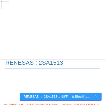
コ
ナ
ン
ビ
テ
ゲ
ン
ー
在庫検索
ツ
シ
へ
ョ
ス
ン
2SA1513の在庫情報
キ
に
ッ
移
プ
動
HOME
メーカー一覧
RENESAS
2SA1513
RENESAS : 2SA1513
RENESAS ： 2SA1513 の調査・見積依頼はこちら