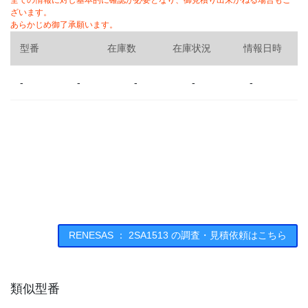
全ての情報に対し基本的に確認が必要となり、御見積り出来かねる場合もご
ざいます。
あらかじめ御了承願います。
型番
在庫数
在庫状況
情報日時
-
-
-
-
-
RENESAS ： 2SA1513 の調査・見積依頼はこちら
類似型番