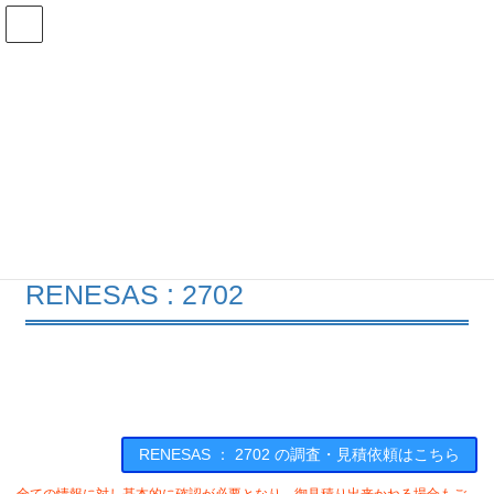
コ
ナ
ン
ビ
テ
ゲ
ン
ー
在庫検索
ツ
シ
へ
ョ
ス
ン
2702の在庫情報
キ
に
ッ
移
プ
動
HOME
メーカー一覧
RENESAS
2702
RENESAS : 2702
RENESAS ： 2702 の調査・見積依頼はこちら