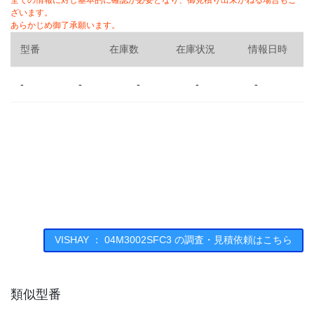
全ての情報に対し基本的に確認が必要となり、御見積り出来かねる場合もご
ざいます。
あらかじめ御了承願います。
型番
在庫数
在庫状況
情報日時
-
-
-
-
-
VISHAY ： 04M3002SFC3 の調査・見積依頼はこちら
類似型番