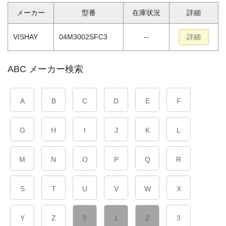
メーカー
型番
在庫状況
詳細
VISHAY
04M3002SFC3
--
詳細
ABC メーカー検索
A
B
C
D
E
F
G
H
I
J
K
L
M
N
O
P
Q
R
S
T
U
V
W
X
Y
Z
0
1
2
3