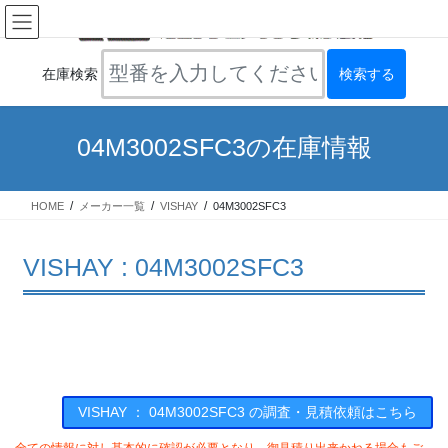
コ
ナ
ン
ビ
テ
ゲ
ン
ー
在庫検索
ツ
シ
へ
ョ
ス
ン
04M3002SFC3の在庫情報
キ
に
ッ
移
プ
動
HOME
メーカー一覧
VISHAY
04M3002SFC3
VISHAY : 04M3002SFC3
VISHAY ： 04M3002SFC3 の調査・見積依頼はこちら