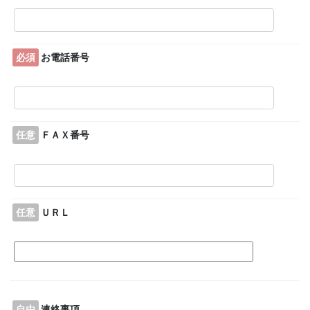
必須
お電話番号
任意
ＦＡＸ番号
任意
ＵＲＬ
自由
連絡事項